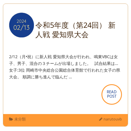
2024
2024
令和5年度（第24回） 新
02/13
02/13
人戦 愛知県大会
2/12（月•祝）に新人戦 愛知県大会が行われ、鳴東VBCは女
子、男子、混合の３チームが出場しました。 試合結果は…
女子:3位 岡崎市中央総合公園総合体育館で行われた女子の県
大会。 順調に勝ち進んで臨んだ …
READ
READ
POST
POST
未分類
narutouvb