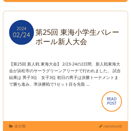
2024
2024
第25回 東海小学生バレー
02/24
02/24
ボール新人大会
【第25回 新人戦 東海大会】 2/23-24の2日間、新人戦東海大
会が浜松市のサーラグリーンアリーナで行われました。 試合
結果は 男子3位 女子3位 初日の男子は決勝トーナメントま
で勝ち進み、準決勝戦で1セット目を先取 …
READ
READ
POST
POST
未分類
narutouvb