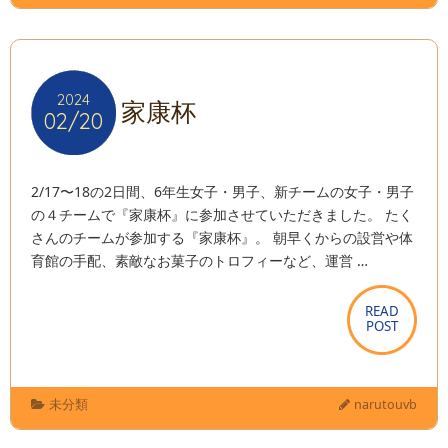
2024
2024
家康杯
02/20
02/20
2/17〜18の2日間、6年生女子・男子、新チームの女子・男子
の４チームで『家康杯』に参加させていただきました。 たく
さんのチームが参加する『家康杯』。 朝早くからの設営や体
育館の手配、素敵なお菓子のトロフィーなど、運営 …
READ
READ
POST
POST
未分類
narutouvb