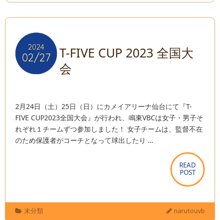
2024
2024
T-FIVE CUP 2023 全国大
02/27
02/27
会
2月24日（土）25日（日）にカメイアリーナ仙台にて『T-
FIVE CUP2023全国大会』が行われ、鳴東VBCは女子・男子そ
れぞれ１チームずつ参加しました！ 女子チームは、監督不在
のため保護者がコーチとなって球出したり …
READ
READ
POST
POST
未分類
narutouvb