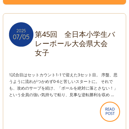
2025
2025
第45回 全日本小学生バ
07/05
07/05
レーボール大会県大会
女子
1試合目はセットカウント1-1で迎えた3セット目。 序盤、思
うように流れがつかめず0-6と苦しいスタートに。 それで
も、攻めのサーブを続け、「ボールを絶対に落とさない！」
という全員の強い気持ちで粘り、見事な逆転勝利を収め …
READ
READ
POST
POST