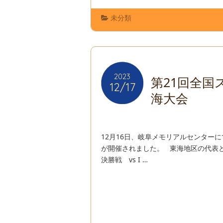
未分類
2023
2023
第21回全
12/17
12/17
海大会
12月16日、岐阜メモリアルセンター
が開催されました。 東海地区の代表
決勝戦 vs I …