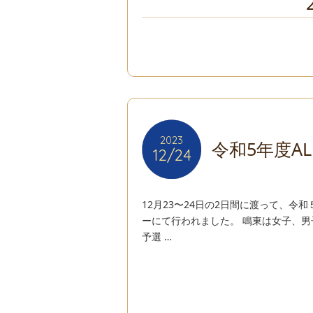
2023
2023
令和5年度ALL 
12/24
12/24
12月23〜24日の2日間に渡って、令和５年度
ーにて行われました。 鳴東は女子、男
予選 …