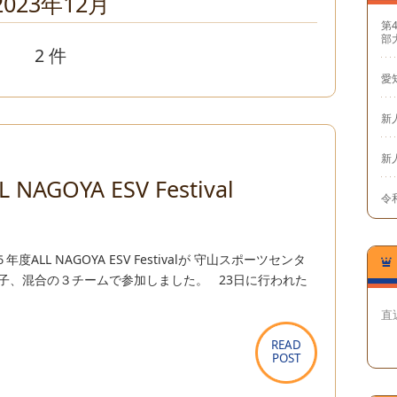
2023年12月
第
部
2 件
愛
新
新
NAGOYA ESV Festival
令和
ALL NAGOYA ESV Festivalが 守山スポーツセンタ
子、混合の３チームで参加しました。 23日に行われた
直
READ
READ
POST
POST