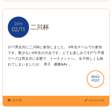
2019
2019
二川杯
02/11
02/11
2/11男女共に二川杯に参加しました。 6年生チームでの参加
です。数少ない6年生の大会です。とても楽しみです(^^) 予選
リーグは男女共に全勝で、トーナメントへ。 女子惜しくも敗
れてしまいましたが、 男子 優勝&#x …
READ
READ
POST
POST
未分類
narutouvb