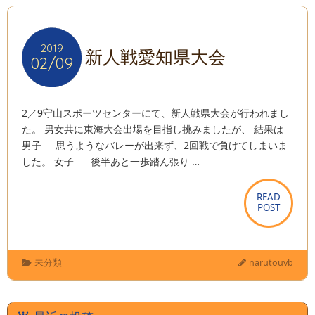
2019
2019
新人戦愛知県大会
02/09
02/09
2／9守山スポーツセンターにて、新人戦県大会が行われまし
た。 男女共に東海大会出場を目指し挑みましたが、 結果は
男子 思うようなバレーが出来ず、2回戦で負けてしまいま
した。 女子 後半あと一歩踏ん張り …
READ
READ
POST
POST
未分類
narutouvb