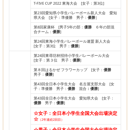
T-FIVE CUP 2022 東海大会 [女子：第3位]
第23回愛知県小学生バレーボール新人大会 愛知
県大会 [女子：準優勝 男子：
優勝
］
第8回家康杯 [男子5年の部：
優勝
６年の部混
合チーム：
優勝
]
第24回東海小学生バレーボール連盟 新人大会
[女子：第3位 男子：
優勝
]
第24回東尋坊杯招待小学生バレーボール大会
[女子：第３位 男子：
優勝
]
第８回はるかぜ フラワーカップ [女子：
優勝
男子：
優勝
]
第43回全日本小学生大会 名古屋支部大会 [女
子：準優勝 男子：
優勝
混合
：優勝
]
第43回全日本小学生大会 愛知県大会 [女子：
優勝
男子：
優勝
]
☆女子：全日本小学生全国大会出場決定
☆
（2年連続2回目）
☆男子：全日本小学生全国大会出場決定