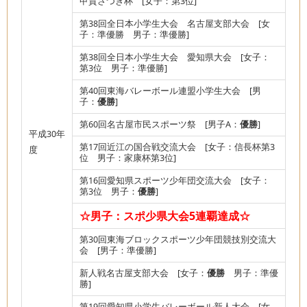
甲賀さつき杯 [女子：第3位]
第38回全日本小学生大会 名古屋支部大会 [女
子：準優勝 男子：準優勝]
第38回全日本小学生大会 愛知県大会 [女子：
第3位 男子：準優勝]
第40回東海バレーボール連盟小学生大会 [男
子：
優勝
]
第60回名古屋市民スポーツ祭 [男子A：
優勝
]
平成30年
第17回近江の国合戦交流大会 [女子：信長杯第3
度
位 男子：家康杯第3位]
第16回愛知県スポーツ少年団交流大会 [女子：
第3位 男子：
優勝
]
☆男子：スポ少県大会5連覇達成☆
第30回東海ブロックスポーツ少年団競技別交流大
会 [男子：準優勝]
新人戦名古屋支部大会 [女子：
優勝
男子：準優
勝]
第19回愛知県小学生バレーボール新人大会 [女