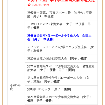
☆
（6年ぶり2回目）
第65回中部電力 市民スポーツ祭 [女子A：準優
勝 男子A：準優勝]
T-FIVE CUP 2023 東海大会 [女子：準優勝 男
子：
優勝
]
第43回全日本バレーボール小学生大会 全国大
会 [男子：準優勝]
ティルマーレCUP 2023 小学生クラブ交流会 [女
子：準優勝]
第20回近江の国合戦交流大会 [男子：
優勝
]
第21回愛知県スポーツ少年団交流大会 名古屋支
部大会 [女子：
優勝
男子：
優勝
]
第12回南越招待小学生バレーボール大会 [女
子：第3位 男子：
優勝
]
令和5年
度
第8回FINSカップ [男子：
優勝
]
第21回愛知県スポーツ少年団交流大会 [女子：
優勝
男子：
優勝
]