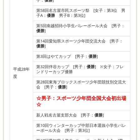
子：
優勝
]
第58回名古屋市民スポーツ祭 [女子：第3位 男
子A：
優勝
男子B：第3位]
第5回南越招待小学生バレーボール大会 [男子：
優勝
]
第14回愛知県スポーツ少年団交流大会 [男子：
優勝
]
第3回はやてカップ [男子：
優勝
]
第32回伴谷カップ [男子：
優勝
] ※女子：フレ
平成28年
ンドリーカップ優勝
度
第28回東海ブロックスポーツ少年団競技別交流大
会 [男子：
優勝
]
☆男子：スポーツ少年団全国大会初出場
☆
新人戦名古屋支部大会 [男子：
優勝
]
第10回ウィンターカップ中部日本選抜小学生バレ
ーボール大会 [男子：第3位]