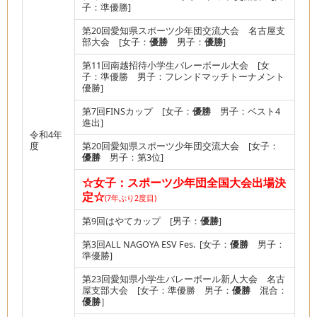
子：準優勝]
第20回愛知県スポーツ少年団交流大会 名古屋支
部大会 [女子：
優勝
男子：
優勝
]
第11回南越招待小学生バレーボール大会 [女
子：準優勝 男子：フレンドマッチトーナメント
優勝]
第7回FINSカップ [女子：
優勝
男子：ベスト4
進出]
令和4年
度
第20回愛知県スポーツ少年団交流大会 [女子：
優勝
男子：第3位]
☆女子：スポーツ少年団全国大会出場決
定☆
(7年ぶり2度目)
第9回はやてカップ [男子：
優勝
]
第3回ALL NAGOYA ESV Fes. [女子：
優勝
男子：
準優勝]
第23回愛知県小学生バレーボール新人大会 名古
屋支部大会 [女子：準優勝 男子：
優勝
混合：
優勝
］