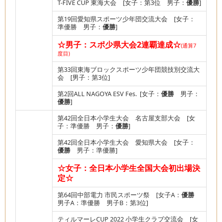
T-FIVE CUP 東海大会 [女子：第3位 男子：
優勝
]
第19回愛知県スポーツ少年団交流大会 [女子：
準優勝 男子：
優勝
]
☆男子：スポ少県大会2連覇達成☆
(通算7
度目)
第33回東海ブロックスポーツ少年団競技別交流大
会 [男子：第3位]
第2回ALL NAGOYA ESV Fes. [女子：
優勝
男子：
優勝
]
第42回全日本小学生大会 名古屋支部大会 [女
子：準優勝 男子：
優勝
]
第42回全日本小学生大会 愛知県大会 [女子：
優勝
男子：準優勝]
☆女子：全日本小学生全国大会初出場決
定☆
第64回中部電力 市民スポーツ祭 [女子A：
優勝
男子A：準優勝 男子B：第3位]
ティルマーレCUP 2022 小学生クラブ交流会 [女