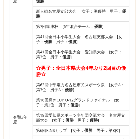
度
優勝
]
新人戦名古屋支部大会 [女子：準優勝 男子：
優
勝
]
第7回家康杯 [6年混合チーム：
優勝
]
第41回全日本小学生大会 名古屋支部大会 [女
子：
優勝
男子：
優勝
]
第41回全日本小学生大会 愛知県大会 [女子：
第3位 男子：
優勝
]
☆男子：全日本県大会4年ぶり2回目の優
勝☆
第63回中部電力名古屋市民スポーツ祭 [女子A：
第3位 男子A：
優勝
]
第16回輝きCUP U-12グランドファイナル [女
子：第3位 男子：
優勝
]
第19回愛知県スポーツ少年団交流大会 名古屋支
令和3年
部大会 [女子：
優勝
男子：
優勝
]
度
第6回FINSカップ [女子：
優勝
男子：第3位]