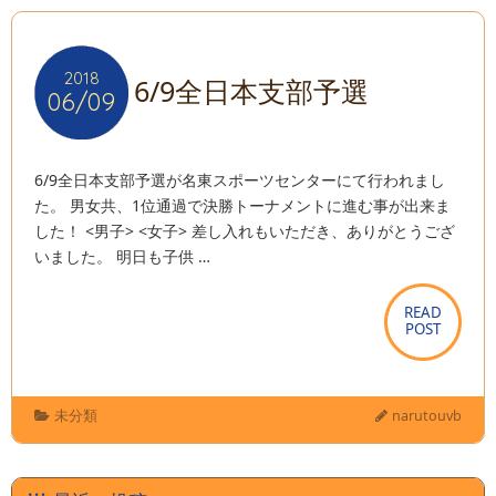
2018
2018
6/9全日本支部予選
06/09
06/09
6/9全日本支部予選が名東スポーツセンターにて行われまし
た。 男女共、1位通過で決勝トーナメントに進む事が出来ま
した！ <男子> <女子> 差し入れもいただき、ありがとうござ
いました。 明日も子供 …
READ
READ
POST
POST
未分類
narutouvb