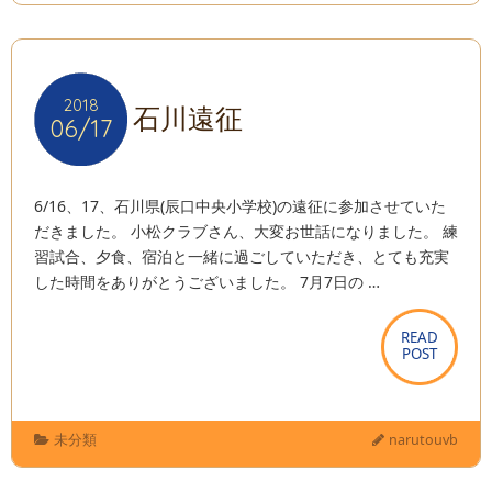
2018
2018
石川遠征
06/17
06/17
6/16、17、石川県(辰口中央小学校)の遠征に参加させていた
だきました。 小松クラブさん、大変お世話になりました。 練
習試合、夕食、宿泊と一緒に過ごしていただき、とても充実
した時間をありがとうございました。 7月7日の …
READ
READ
POST
POST
未分類
narutouvb