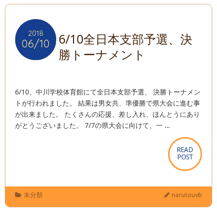
2018
2018
6/10全日本支部予選、決
06/10
06/10
勝トーナメント
6/10、中川学校体育館にて全日本支部予選、 決勝トーナメン
トが行われました。 結果は男女共、準優勝で県大会に進む事
が出来ました。 たくさんの応援、差し入れ、ほんとうにあり
がとうございました。 7/7の県大会に向けて、一 …
READ
READ
POST
POST
未分類
narutouvb