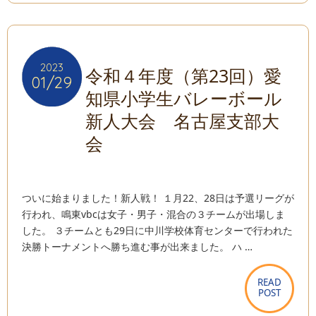
2023
2023
令和４年度（第23回）愛
01/29
01/29
知県小学生バレーボール
新人大会 名古屋支部大
会
ついに始まりました！新人戦！ １月22、28日は予選リーグが
行われ、鳴東vbcは女子・男子・混合の３チームが出場しま
した。 ３チームとも29日に中川学校体育センターで行われた
決勝トーナメントへ勝ち進む事が出来ました。 ハ …
READ
READ
POST
POST