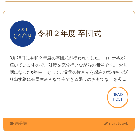
2021
2021
令和２年度 卒団式
04/19
04/19
3月28日に令和２年度の卒団式が行われました。コロナ禍が
続いていますので、対策を充分行いながらの開催です。 お世
話になった6年生、そしてご父母の皆さんを感謝の気持ちで送
り出す為に在団生みんなで今できる限りのおもてなしを考 …
READ
READ
POST
POST
未分類
narutouvb