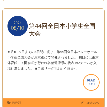
2024
2024
第44回全日本小学生全国
08/10
08/10
大会
８月6～9日までの4日間に渡り、第44回全日本バレーボール
小学生全国大会が東京都にて開催されました。 初日には東京
体育館にて開会式が行われ各都道府県の代表152チームが入
場行進しました。 ◾︎予選リーグ1日目 -1戦目- …
READ
READ
POST
POST
未分類
narutouvb