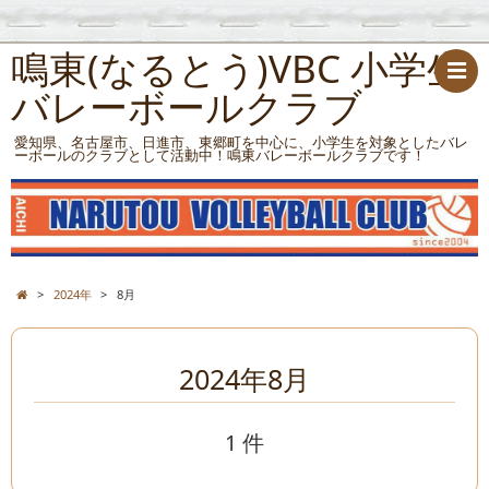
鳴東(なるとう)VBC 小学生
バレーボールクラブ
愛知県、名古屋市、日進市、東郷町を中心に、小学生を対象としたバレ
ーボールのクラブとして活動中！鳴東バレーボールクラブです！
>
2024年
>
8月
2024年8月
1 件