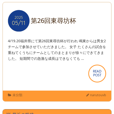
2025
2025
第26回東尋坊杯
05/11
05/11
4/19.20福井県にて第26回東尋坊杯が行われ 鳴東からは男女2
チームで参加させていただきました。 女子 たくさんの試合を
重ねてくうちにチームとしてのまとまりが徐々にできてきま
した。 短期間での急激な成長はできなくても …
READ
READ
POST
POST
未分類
narutouvb