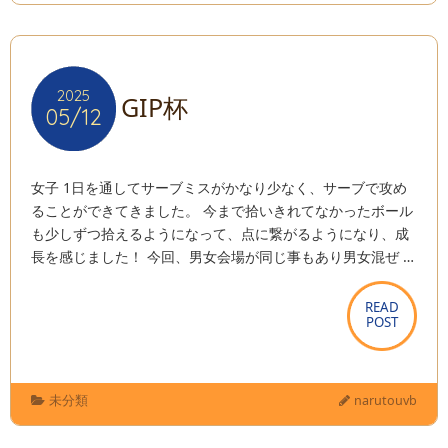
2025
2025
GIP杯
05/12
05/12
女子 1日を通してサーブミスがかなり少なく、サーブで攻め
ることができてきました。 今まで拾いきれてなかったボール
も少しずつ拾えるようになって、点に繋がるようになり、成
長を感じました！ 今回、男女会場が同じ事もあり男女混ぜ …
READ
READ
POST
POST
未分類
narutouvb