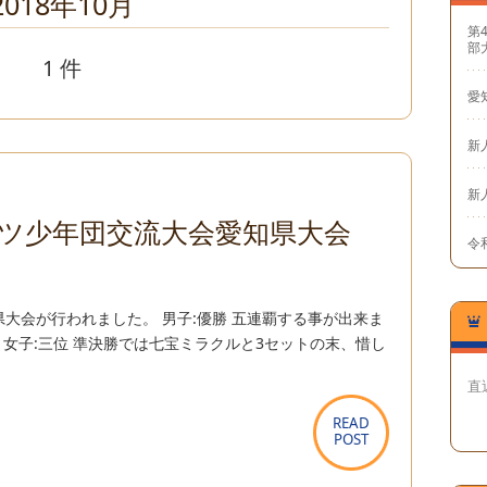
2018年10月
第
部
1 件
愛
新
新
ポーツ少年団交流大会愛知県大会
令和
知県大会が行われました。 男子:優勝 五連覇する事が出来ま
 女子:三位 準決勝では七宝ミラクルと3セットの末、惜し
直
READ
READ
POST
POST