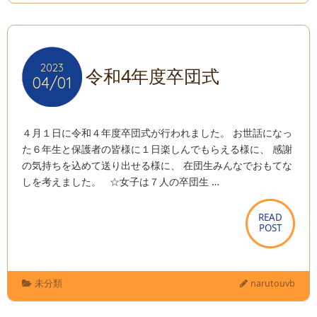
2023
2023
令和4年度卒団式
04/01
04/01
４月１日に令和４年度卒団式が行われました。 お世話になっ
た６年生と保護者の皆様に１日楽しんでもらえる様に、 感謝
の気持ちを込めて送り出せる様に、 在団生みんなでおもてな
しを考えました。 ☆女子は７人の卒団生 …
READ
READ
POST
POST
未分類
narutouvb