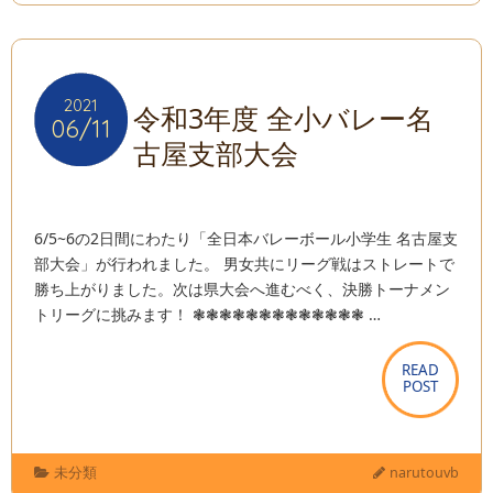
2021
2021
令和3年度 全小バレー名
06/11
06/11
古屋支部大会
6/5~6の2日間にわたり「全日本バレーボール小学生 名古屋支
部大会」が行われました。 男女共にリーグ戦はストレートで
勝ち上がりました。次は県大会へ進むべく、決勝トーナメン
トリーグに挑みます！ ❃❃❃❃❃❃❃❃❃❃❃❃❃ …
READ
READ
POST
POST
未分類
narutouvb