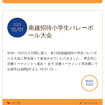
2023
2023
南越招待小学生バレーボ
10/01
10/01
ール大会
9/30～10/1の２日間に渡り、第12回南越招待小学生バレーボ
ール大会に男女揃って参加させていただきました。 男女共に
決勝トーナメントへ進出！ 女子 決勝トーナメント準決勝にて
お相手は福間JVCさん 10-21 13- …
READ
READ
POST
POST
未分類
narutouvb