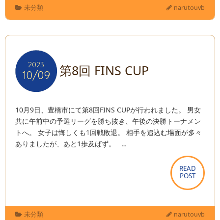
未分類
narutouvb
2023
2023
第8回 FINS CUP
10/09
10/09
10月9日、豊橋市にて第8回FINS CUPが行われました。 男女
共に午前中の予選リーグを勝ち抜き、午後の決勝トーナメン
トへ。 女子は悔しくも1回戦敗退。 相手を追込む場面が多々
ありましたが、あと1歩及ばず。 …
READ
READ
POST
POST
未分類
narutouvb