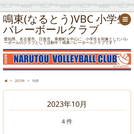
鳴東(なるとう)VBC 小学生
バレーボールクラブ
愛知県、名古屋市、日進市、東郷町を中心に、小学生を対象としたバレ
ーボールのクラブとして活動中！鳴東バレーボールクラブです！
>
2023年
>
10月
2023年10月
4 件