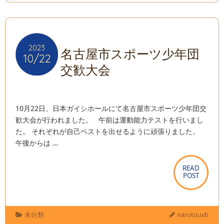
2023
2023
名古屋市スポーツ少年団
10/22
10/22
交歓大会
10月22日、日本ガイシホールにて名古屋市スポーツ少年団交
歓大会が行われました。 午前は運動能力テストを行いまし
た。 それぞれが自己ベストを出せるように頑張りました。
午後からは …
READ
READ
POST
POST
未分類
narutouvb