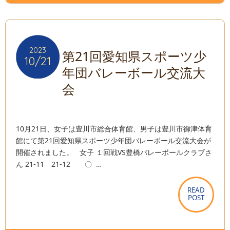
2023
2023
第21回愛知県スポーツ少
10/21
10/21
年団バレーボール交流大
会
10月21日、女子は豊川市総合体育館、男子は豊川市御津体育
館にて第21回愛知県スポーツ少年団バレーボール交流大会が
開催されました。 女子 １回戦VS豊橋バレーボールクラブさ
ん 21-11 21-12 〇 …
READ
READ
POST
POST