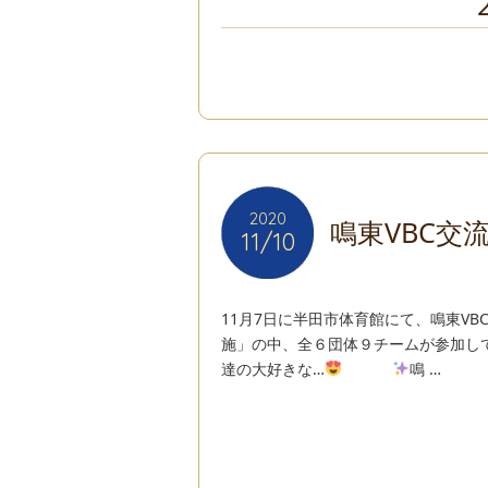
2020
2020
鳴東VBC交
11/10
11/10
11月7日に半田市体育館にて、鳴東V
施」の中、全６団体９チームが参加し
達の大好きな…
鳴 …