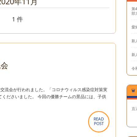
2020年11月
第
部
1 件
愛
新
新
流会
令和
BC交流会が行われました。「コロナウィルス感染症対策実
てくださいました。 今回の優勝チームの景品には、子供
直
READ
READ
POST
POST