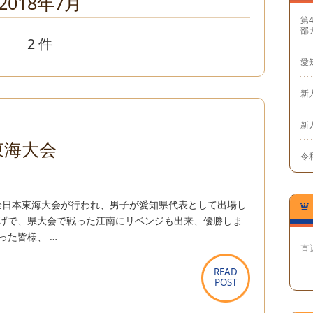
2018年7月
第
部
2 件
愛
新
新
東海大会
令和
全日本東海大会が行われ、男子が愛知県代表として出場し
かげで、県大会で戦った江南にリベンジも出来、優勝しま
った皆様、 …
直
READ
READ
POST
POST