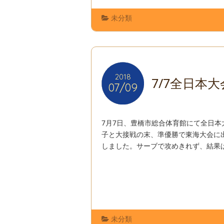
未分類
2018
2018
7/7全日本
07/09
07/09
7月7日、豊橋市総合体育館にて全日本
子と大接戦の末、準優勝で東海大会に
しました。サーブで攻めきれず、結果は
未分類