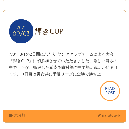
2021
2021
輝きCUP
09/03
09/03
7/31~8/1の2日間にわたり ヤングクラブチームによる大会
『輝きCUP』に初参加させていただきました。厳しい暑さの
中でしたが、徹底した感染予防対策の中で熱い戦いが始まり
ます。 1日目は男女共に予選リーグに全勝で勝ち上 …
READ
READ
POST
POST
未分類
narutouvb