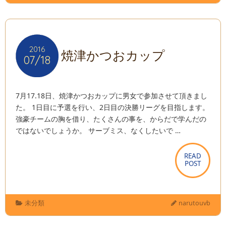
2016
2016
焼津かつおカップ
07/18
07/18
7月17.18日、焼津かつおカップに男女で参加させて頂きまし
た。 1日目に予選を行い、2日目の決勝リーグを目指します。
強豪チームの胸を借り、たくさんの事を、からだで学んだの
ではないでしょうか。 サーブミス、なくしたいで …
READ
READ
POST
POST
未分類
narutouvb