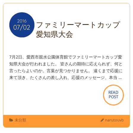
2016
2016
ファミリーマートカップ
07/02
07/02
愛知県大会
7月2日、愛西市親水公園体育館でファミリーマートカップ愛
知県大会が行われました。 皆さんの期待に応えられず、何と
言ったらよいのか。言葉が見つかりません。 遠くまで応援に
来て頂き、たくさんの差し入れ、応援のメッセージ、本当 …
READ
READ
POST
POST
未分類
narutouvb