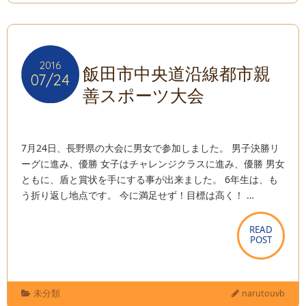
2016
2016
飯田市中央道沿線都市親
07/24
07/24
善スポーツ大会
7月24日、長野県の大会に男女で参加しました。 男子決勝リ
ーグに進み、優勝 女子はチャレンジクラスに進み、優勝 男女
ともに、盾と賞状を手にする事が出来ました。 6年生は、も
う折り返し地点です。 今に満足せず！目標は高く！ …
READ
READ
POST
POST
未分類
narutouvb