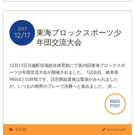
2017
2017
東海ブロックスポーツ少
12/17
12/17
年団交流大会
12月17日川越町役場総合体育館にて第29回東海ブロックスポ
ーツ少年団交流大会が開催されました。 1試合目、岐阜県
YASUIとの対戦です。試合開始直後は緊張がみられました
が、いつもの鳴男のプレーで決勝へと進みました。 決 …
READ
READ
POST
POST
未分類
narutouvb