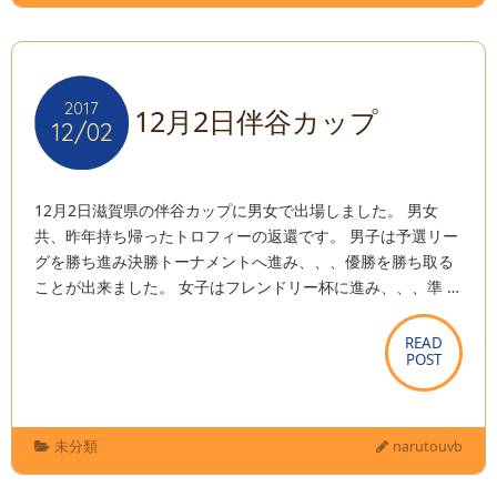
2017
2017
12月2日伴谷カップ
12/02
12/02
12月2日滋賀県の伴谷カップに男女で出場しました。 男女
共、昨年持ち帰ったトロフィーの返還です。 男子は予選リー
グを勝ち進み決勝トーナメントへ進み、、、優勝を勝ち取る
ことが出来ました。 女子はフレンドリー杯に進み、、、準 …
READ
READ
POST
POST
未分類
narutouvb