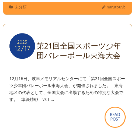
未分類
narutouvb
2023
2023
第21回全国スポーツ少年
12/17
12/17
団バレーボール東海大会
12月16日、岐阜メモリアルセンターにて「第21回全国スポー
ツ少年団バレーボール東海大会」が開催されました。 東海
地区の代表として、全国大会に出場するための特別な大会で
す。 準決勝戦 vs I …
READ
READ
POST
POST