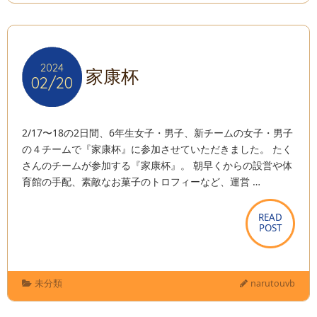
2024
2024
家康杯
02/20
02/20
2/17〜18の2日間、6年生女子・男子、新チームの女子・男子
の４チームで『家康杯』に参加させていただきました。 たく
さんのチームが参加する『家康杯』。 朝早くからの設営や体
育館の手配、素敵なお菓子のトロフィーなど、運営 …
READ
READ
POST
POST
未分類
narutouvb