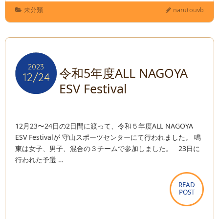
未分類
narutouvb
2023
2023
令和5年度ALL NAGOYA
12/24
12/24
ESV Festival
12月23〜24日の2日間に渡って、令和５年度ALL NAGOYA
ESV Festivalが 守山スポーツセンターにて行われました。 鳴
東は女子、男子、混合の３チームで参加しました。 23日に
行われた予選 …
READ
READ
POST
POST