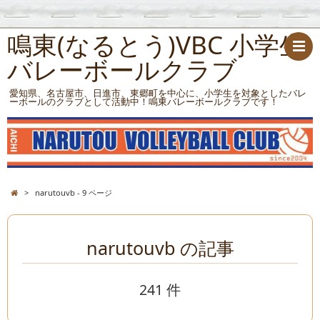
鳴東(なるとう)VBC 小学生
バレーボールクラブ
愛知県、名古屋市、日進市、東郷町を中心に、小学生を対象としたバレ
ーボールのクラブとして活動中！鳴東バレーボールクラブです！
>
narutouvb - 9 ページ
narutouvb の記事
241 件