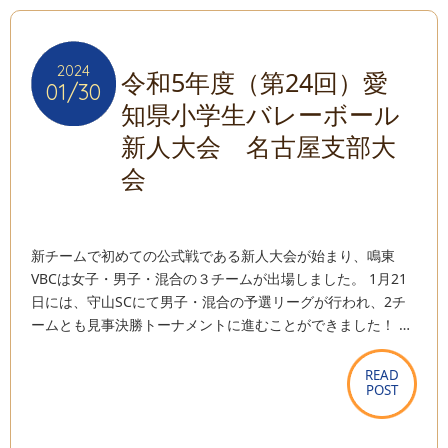
2024
2024
令和5年度（第24回）愛
01/30
01/30
知県小学生バレーボール
新人大会 名古屋支部大
会
新チームで初めての公式戦である新人大会が始まり、鳴東
VBCは女子・男子・混合の３チームが出場しました。 1月21
日には、守山SCにて男子・混合の予選リーグが行われ、2チ
ームとも見事決勝トーナメントに進むことができました！ …
READ
READ
POST
POST