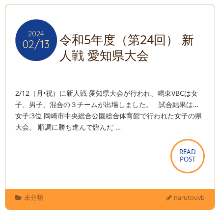
2024
2024
令和5年度（第24回） 新
02/13
02/13
人戦 愛知県大会
2/12（月•祝）に新人戦 愛知県大会が行われ、鳴東VBCは女
子、男子、混合の３チームが出場しました。 試合結果は…
女子:3位 岡崎市中央総合公園総合体育館で行われた女子の県
大会。 順調に勝ち進んで臨んだ …
READ
READ
POST
POST
未分類
narutouvb