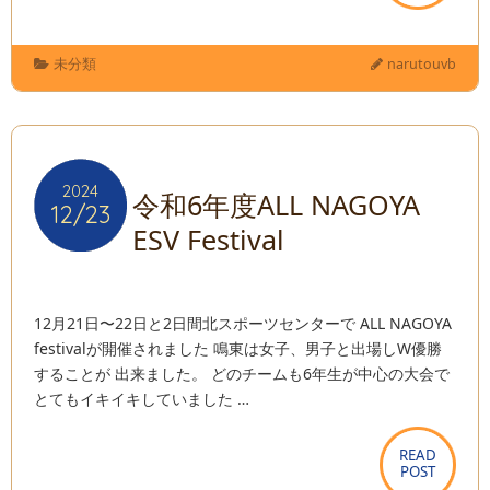
未分類
narutouvb
2024
2024
令和6年度ALL NAGOYA
12/23
12/23
ESV Festival
12月21日〜22日と2日間北スポーツセンターで ALL NAGOYA
festivalが開催されました 鳴東は女子、男子と出場しW優勝
することが 出来ました。 どのチームも6年生が中心の大会で
とてもイキイキしていました …
READ
READ
POST
POST