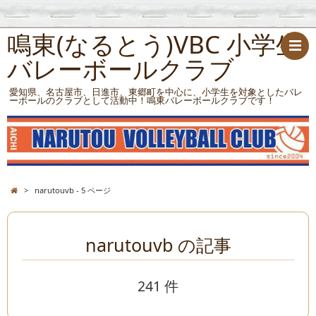
鳴東(なるとう)VBC 小学生
バレーボールクラブ
愛知県、名古屋市、日進市、東郷町を中心に、小学生を対象としたバレ
ーボールのクラブとして活動中！鳴東バレーボールクラブです！
>
narutouvb - 5 ページ
narutouvb の記事
241 件