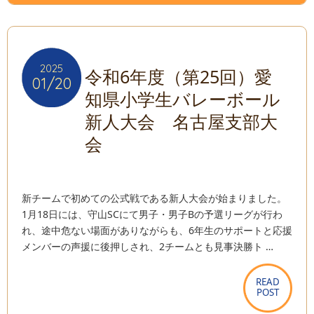
2025
2025
令和6年度（第25回）愛
01/20
01/20
知県小学生バレーボール
新人大会 名古屋支部大
会
新チームで初めての公式戦である新人大会が始まりました。
1月18日には、守山SCにて男子・男子Bの予選リーグが行わ
れ、途中危ない場面がありながらも、6年生のサポートと応援
メンバーの声援に後押しされ、2チームとも見事決勝ト …
READ
READ
POST
POST