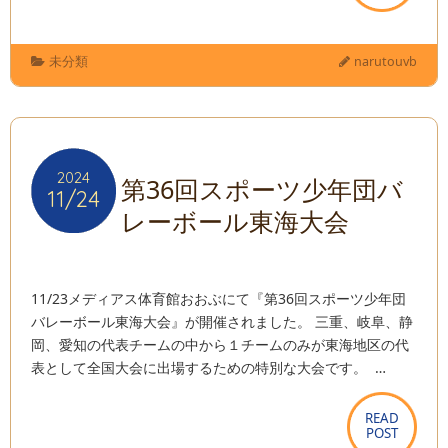
未分類
narutouvb
2024
2024
第36回スポーツ少年団バ
11/24
11/24
レーボール東海大会
11/23メディアス体育館おおぶにて『第36回スポーツ少年団
バレーボール東海大会』が開催されました。 三重、岐阜、静
岡、愛知の代表チームの中から１チームのみが東海地区の代
表として全国大会に出場するための特別な大会です。 …
READ
READ
POST
POST