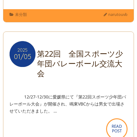
未分類
narutouvb
2025
2025
第22回 全国スポーツ少
01/05
01/05
年団バレーボール交流大
会
12/27-12/30に愛媛県にて『第22回スポーツ少年団バ
レーボール大会』が開催され、鳴東VBCからは男女で出場さ
せていただきました。 …
READ
READ
POST
POST