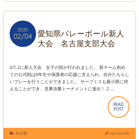
2025
2025
愛知県バレーボール新人
02/04
02/04
大会 名古屋支部大会
2/1.2に新人大会 女子の部が行われました。 新チーム初め
ての公式戦は6年生や保護者の応援に支えられ、自分たちらし
いプレーを行うことができました。 サーブミスも最小限に抑
えることができ、見事決勝トーナメントに進出！ 2 …
READ
READ
POST
POST
未分類
narutouvb