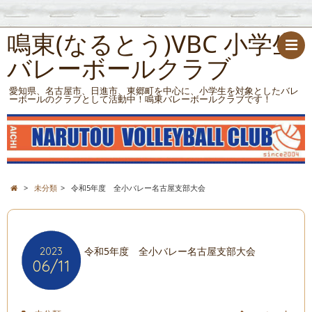
鳴東(なるとう)VBC 小学生
バレーボールクラブ
愛知県、名古屋市、日進市、東郷町を中心に、小学生を対象としたバレ
ーボールのクラブとして活動中！鳴東バレーボールクラブです！
>
未分類
>
令和5年度 全小バレー名古屋支部大会
2023
令和5年度 全小バレー名古屋支部大会
06/11