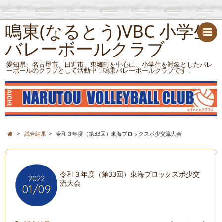
鳴東(なるとう)VBC 小学生
バレーボールクラブ
愛知県、名古屋市、日進市、東郷町を中心に、小学生を対象としたバレ
ーボールのクラブとして活動中！鳴東バレーボールクラブです！
>
試合結果
>
令和３年度（第33回）東海ブロックスポ少交流大会
令和３年度（第33回）東海ブロックスポ少交
2022
流大会
01/09